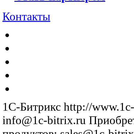
Контакты
1С-Битрикс
http://www.1c-
info@1c-bitrix.ru
Приобре
продуктов
:
sales@1c-bitrix