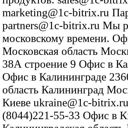
marketing@1c-bitrix.ru
Па
partners@1c-bitrix.ru
Мы р
московскому времени.
Оф
Московская область
Моск
38А строение 9
Офис в К
Офис в Калининграде
236
область
Калининград
Мос
Киеве
ukraine@1c-bitrix.r
(8044)221-55-33
Офис в К