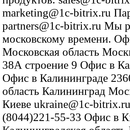
marketing@1c-bitrix.ru
Па
partners@1c-bitrix.ru
Мы р
московскому времени.
Оф
Московская область
Моск
38А строение 9
Офис в К
Офис в Калининграде
236
область
Калининград
Мос
Киеве
ukraine@1c-bitrix.r
(8044)221-55-33
Офис в К