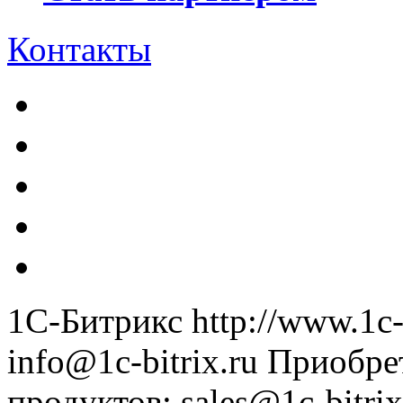
Контакты
1С-Битрикс
http://www.1c-
info@1c-bitrix.ru
Приобре
продуктов
:
sales@1c-bitrix