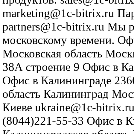
marketing@1c-bitrix.ru
Па
partners@1c-bitrix.ru
Мы р
московскому времени.
Оф
Московская область
Моск
38А строение 9
Офис в К
Офис в Калининграде
236
область
Калининград
Мос
Киеве
ukraine@1c-bitrix.r
(8044)221-55-33
Офис в К