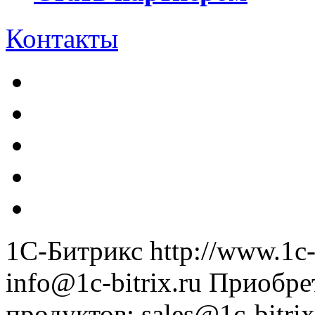
Контакты
1С-Битрикс
http://www.1c-
info@1c-bitrix.ru
Приобре
продуктов
:
sales@1c-bitrix