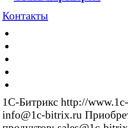
Контакты
1С-Битрикс
http://www.1c-
info@1c-bitrix.ru
Приобре
продуктов
:
sales@1c-bitrix