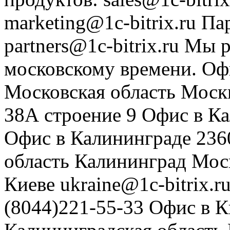
marketing@1c-bitrix.ru
Па
partners@1c-bitrix.ru
Мы р
московскому времени.
Оф
Московская область
Моск
38А строение 9
Офис в К
Офис в Калининграде
236
область
Калининград
Мос
Киеве
ukraine@1c-bitrix.r
(8044)221-55-33
Офис в К