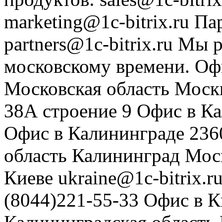
marketing@1c-bitrix.ru
Па
partners@1c-bitrix.ru
Мы р
московскому времени.
Оф
Московская область
Моск
38А строение 9
Офис в К
Офис в Калининграде
236
область
Калининград
Мос
Киеве
ukraine@1c-bitrix.r
(8044)221-55-33
Офис в К