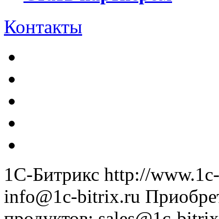
Контакты
1С-Битрикс
http://www.1c-
info@1c-bitrix.ru
Приобре
продуктов
:
sales@1c-bitrix