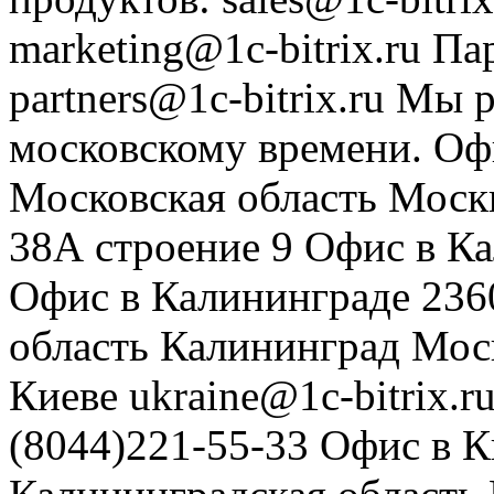
marketing@1c-bitrix.ru
Па
partners@1c-bitrix.ru
Мы р
московскому времени.
Оф
Московская область
Моск
38А строение 9
Офис в К
Офис в Калининграде
236
область
Калининград
Мос
Киеве
ukraine@1c-bitrix.r
(8044)221-55-33
Офис в К