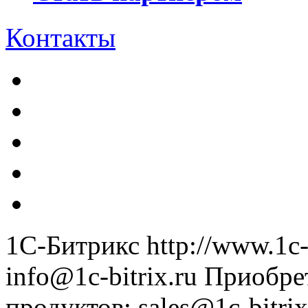
Контакты
1С-Битрикс
http://www.1c-
info@1c-bitrix.ru
Приобре
продуктов
:
sales@1c-bitrix