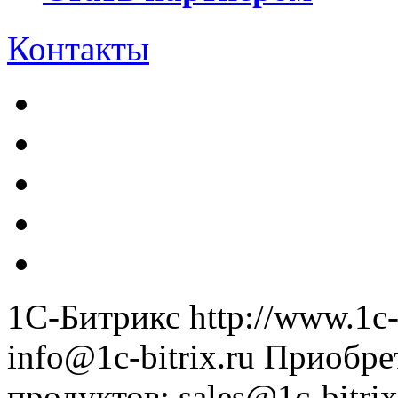
Контакты
1С-Битрикс
http://www.1c-
info@1c-bitrix.ru
Приобре
продуктов
:
sales@1c-bitrix