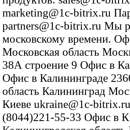
marketing@1c-bitrix.ru
Па
partners@1c-bitrix.ru
Мы р
московскому времени.
Оф
Московская область
Моск
38А строение 9
Офис в К
Офис в Калининграде
236
область
Калининград
Мос
Киеве
ukraine@1c-bitrix.r
(8044)221-55-33
Офис в К