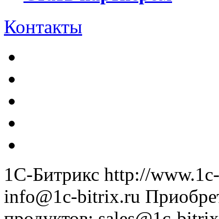
Контакты
1С-Битрикс
http://www.1c-
info@1c-bitrix.ru
Приобре
продуктов
:
sales@1c-bitrix