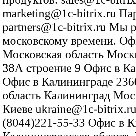
marketing@1c-bitrix.ru
Па
partners@1c-bitrix.ru
Мы р
московскому времени.
Оф
Московская область
Моск
38А строение 9
Офис в К
Офис в Калининграде
236
область
Калининград
Мос
Киеве
ukraine@1c-bitrix.r
(8044)221-55-33
Офис в К