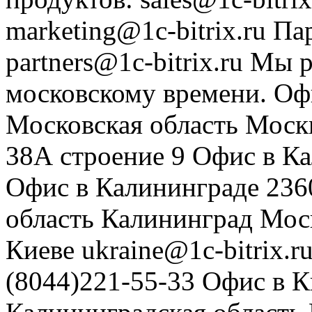
marketing@1c-bitrix.ru
Па
partners@1c-bitrix.ru
Мы р
московскому времени.
Оф
Московская область
Моск
38А строение 9
Офис в К
Офис в Калининграде
236
область
Калининград
Мос
Киеве
ukraine@1c-bitrix.r
(8044)221-55-33
Офис в К