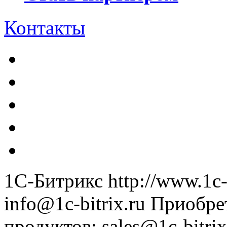
Контакты
1С-Битрикс
http://www.1c-
info@1c-bitrix.ru
Приобре
продуктов
:
sales@1c-bitrix