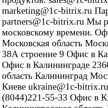
marketing@1c-bitrix.ru
Па
partners@1c-bitrix.ru
Мы р
московскому времени.
Оф
Московская область
Моск
38А строение 9
Офис в К
Офис в Калининграде
236
область
Калининград
Мос
Киеве
ukraine@1c-bitrix.r
(8044)221-55-33
Офис в К