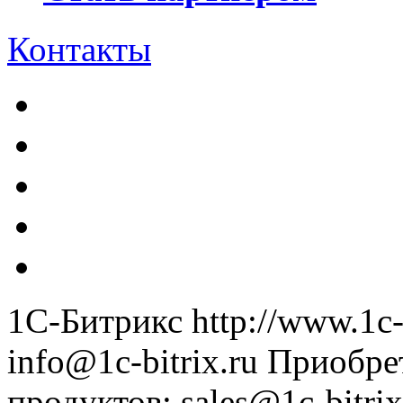
Контакты
1С-Битрикс
http://www.1c-
info@1c-bitrix.ru
Приобре
продуктов
:
sales@1c-bitrix