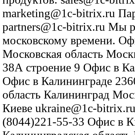
marketing@1c-bitrix.ru
Па
partners@1c-bitrix.ru
Мы р
московскому времени.
Оф
Московская область
Моск
38А строение 9
Офис в К
Офис в Калининграде
236
область
Калининград
Мос
Киеве
ukraine@1c-bitrix.r
(8044)221-55-33
Офис в К