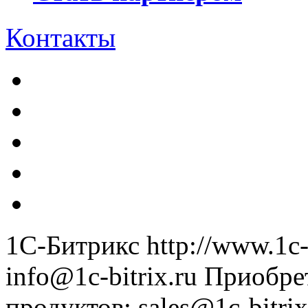
Контакты
1С-Битрикс
http://www.1c-
info@1c-bitrix.ru
Приобре
продуктов
:
sales@1c-bitrix