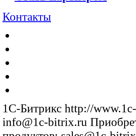
Контакты
1С-Битрикс
http://www.1c-
info@1c-bitrix.ru
Приобре
продуктов
:
sales@1c-bitrix