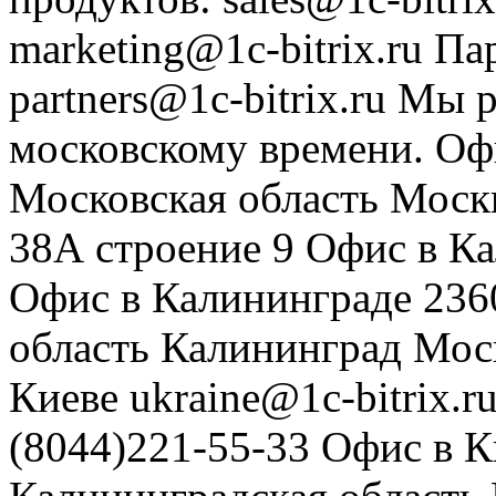
marketing@1c-bitrix.ru
Па
partners@1c-bitrix.ru
Мы р
московскому времени.
Оф
Московская область
Моск
38А строение 9
Офис в К
Офис в Калининграде
236
область
Калининград
Мос
Киеве
ukraine@1c-bitrix.r
(8044)221-55-33
Офис в К