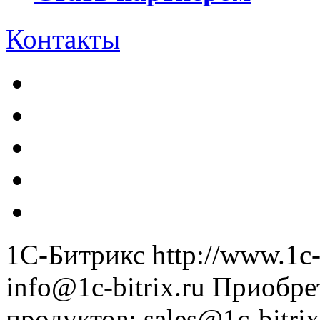
Контакты
1С-Битрикс
http://www.1c-
info@1c-bitrix.ru
Приобре
продуктов
:
sales@1c-bitrix