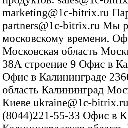
marketing@1c-bitrix.ru
Па
partners@1c-bitrix.ru
Мы р
московскому времени.
Оф
Московская область
Моск
38А строение 9
Офис в К
Офис в Калининграде
236
область
Калининград
Мос
Киеве
ukraine@1c-bitrix.r
(8044)221-55-33
Офис в К