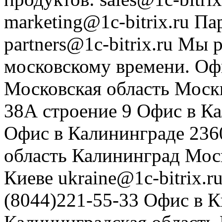
marketing@1c-bitrix.ru
Па
partners@1c-bitrix.ru
Мы р
московскому времени.
Оф
Московская область
Моск
38А строение 9
Офис в К
Офис в Калининграде
236
область
Калининград
Мос
Киеве
ukraine@1c-bitrix.r
(8044)221-55-33
Офис в К