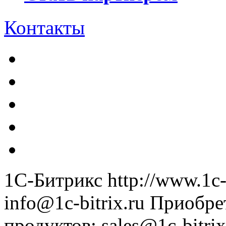
Контакты
1С-Битрикс
http://www.1c-
info@1c-bitrix.ru
Приобре
продуктов
:
sales@1c-bitrix