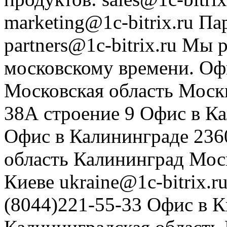
marketing@1c-bitrix.ru
Па
partners@1c-bitrix.ru
Мы р
московскому времени.
Оф
Московская область
Моск
38А строение 9
Офис в К
Офис в Калининграде
236
область
Калининград
Мос
Киеве
ukraine@1c-bitrix.r
(8044)221-55-33
Офис в К