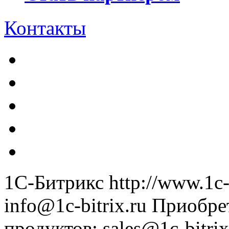
Контакты
1С-Битрикс
http://www.1c-
info@1c-bitrix.ru
Приобре
продуктов
:
sales@1c-bitrix