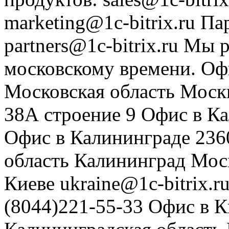
marketing@1c-bitrix.ru
Па
partners@1c-bitrix.ru
Мы р
московскому времени.
Оф
Московская область
Моск
38А строение 9
Офис в К
Офис в Калининграде
236
область
Калининград
Мос
Киеве
ukraine@1c-bitrix.r
(8044)221-55-33
Офис в К