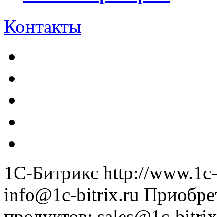
Контакты
1С-Битрикс
http://www.1c-
info@1c-bitrix.ru
Приобре
продуктов
:
sales@1c-bitrix