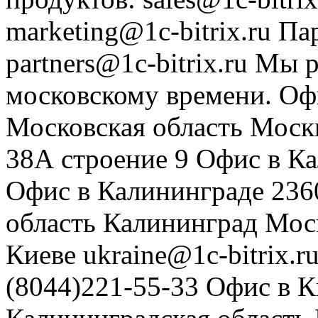
marketing@1c-bitrix.ru
Па
partners@1c-bitrix.ru
Мы р
московскому времени.
Оф
Московская область
Моск
38А строение 9
Офис в К
Офис в Калининграде
236
область
Калининград
Мос
Киеве
ukraine@1c-bitrix.r
(8044)221-55-33
Офис в К