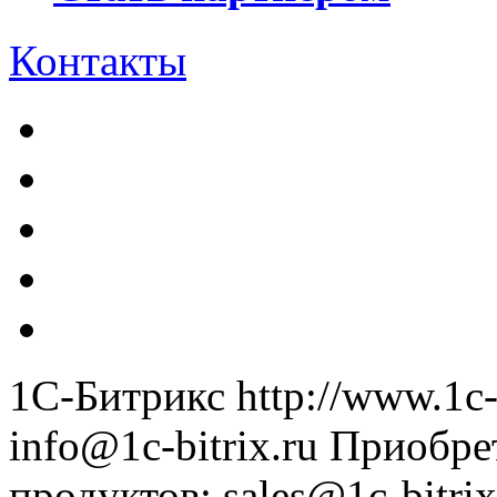
Контакты
1С-Битрикс
http://www.1c-
info@1c-bitrix.ru
Приобре
продуктов
:
sales@1c-bitrix