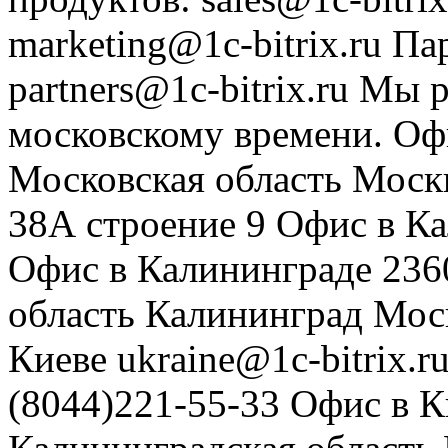
marketing@1c-bitrix.ru
Па
partners@1c-bitrix.ru
Мы р
московскому времени.
Оф
Московская область
Моск
38А строение 9
Офис в К
Офис в Калининграде
236
область
Калининград
Мос
Киеве
ukraine@1c-bitrix.r
(8044)221-55-33
Офис в К