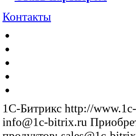
Контакты
1С-Битрикс
http://www.1c-
info@1c-bitrix.ru
Приобре
продуктов
:
sales@1c-bitrix