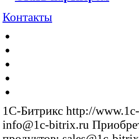
Контакты
1С-Битрикс
http://www.1c-
info@1c-bitrix.ru
Приобре
продуктов
:
sales@1c-bitrix