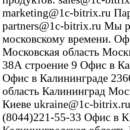
marketing@1c-bitrix.ru
Па
partners@1c-bitrix.ru
Мы р
московскому времени.
Оф
Московская область
Моск
38А строение 9
Офис в К
Офис в Калининграде
236
область
Калининград
Мос
Киеве
ukraine@1c-bitrix.r
(8044)221-55-33
Офис в К