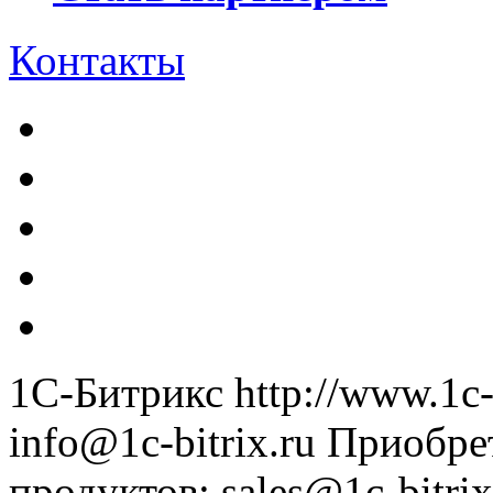
Контакты
1С-Битрикс
http://www.1c-
info@1c-bitrix.ru
Приобре
продуктов
:
sales@1c-bitrix