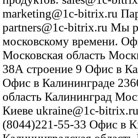
marketing@1c-bitrix.ru
Па
partners@1c-bitrix.ru
Мы р
московскому времени.
Оф
Московская область
Моск
38А строение 9
Офис в К
Офис в Калининграде
236
область
Калининград
Мос
Киеве
ukraine@1c-bitrix.r
(8044)221-55-33
Офис в К