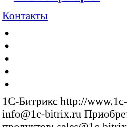
Контакты
1С-Битрикс
http://www.1c-
info@1c-bitrix.ru
Приобре
продуктов
:
sales@1c-bitrix