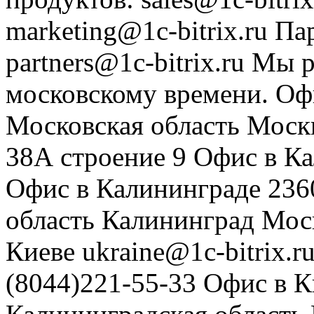
marketing@1c-bitrix.ru
Па
partners@1c-bitrix.ru
Мы р
московскому времени.
Оф
Московская область
Моск
38А строение 9
Офис в К
Офис в Калининграде
236
область
Калининград
Мос
Киеве
ukraine@1c-bitrix.r
(8044)221-55-33
Офис в К