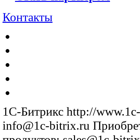
Контакты
1С-Битрикс
http://www.1c-
info@1c-bitrix.ru
Приобре
продуктов
:
sales@1c-bitrix