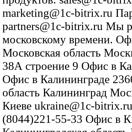
marketing@1c-bitrix.ru
Па
partners@1c-bitrix.ru
Мы р
московскому времени.
Оф
Московская область
Моск
38А строение 9
Офис в К
Офис в Калининграде
236
область
Калининград
Мос
Киеве
ukraine@1c-bitrix.r
(8044)221-55-33
Офис в К