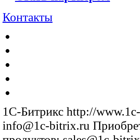
Контакты
1С-Битрикс
http://www.1c-
info@1c-bitrix.ru
Приобре
продуктов
:
sales@1c-bitrix