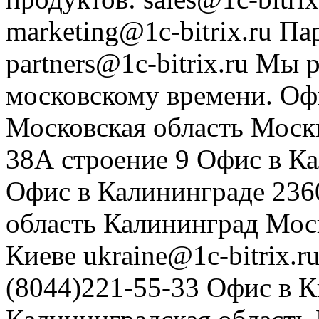
marketing@1c-bitrix.ru
Па
partners@1c-bitrix.ru
Мы р
московскому времени.
Оф
Московская область
Моск
38А строение 9
Офис в К
Офис в Калининграде
236
область
Калининград
Мос
Киеве
ukraine@1c-bitrix.r
(8044)221-55-33
Офис в К