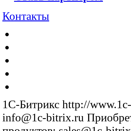
Контакты
1С-Битрикс
http://www.1c-
info@1c-bitrix.ru
Приобре
продуктов
:
sales@1c-bitrix