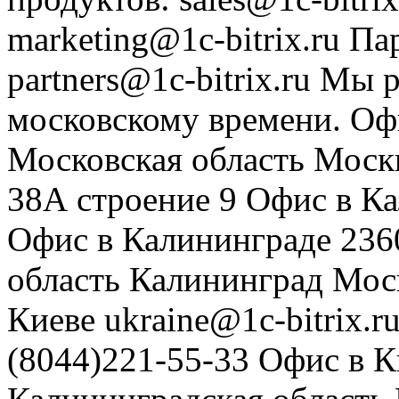
marketing@1c-bitrix.ru
Па
partners@1c-bitrix.ru
Мы р
московскому времени.
Оф
Московская область
Моск
38А строение 9
Офис в К
Офис в Калининграде
236
область
Калининград
Мос
Киеве
ukraine@1c-bitrix.r
(8044)221-55-33
Офис в К