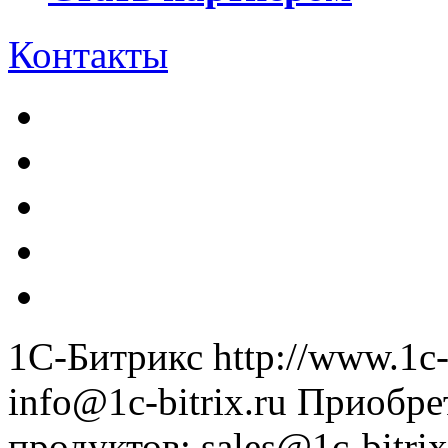
Контакты
1С-Битрикс
http://www.1c-
info@1c-bitrix.ru
Приобре
продуктов
:
sales@1c-bitrix