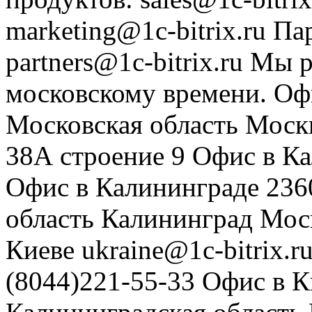
marketing@1c-bitrix.ru
Па
partners@1c-bitrix.ru
Мы р
московскому времени.
Оф
Московская область
Моск
38А строение 9
Офис в К
Офис в Калининграде
236
область
Калининград
Мос
Киеве
ukraine@1c-bitrix.r
(8044)221-55-33
Офис в К