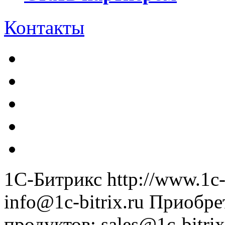
Контакты
1С-Битрикс
http://www.1c-
info@1c-bitrix.ru
Приобре
продуктов
:
sales@1c-bitrix