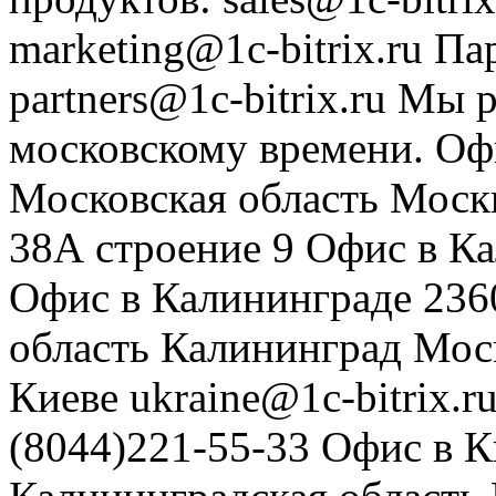
marketing@1c-bitrix.ru
Па
partners@1c-bitrix.ru
Мы р
московскому времени.
Оф
Московская область
Моск
38А строение 9
Офис в К
Офис в Калининграде
236
область
Калининград
Мос
Киеве
ukraine@1c-bitrix.r
(8044)221-55-33
Офис в К