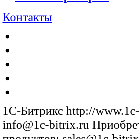
Контакты
1С-Битрикс
http://www.1c-
info@1c-bitrix.ru
Приобре
продуктов
:
sales@1c-bitrix