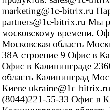
marketing@1c-bitrix.ru
Па
partners@1c-bitrix.ru
Мы р
московскому времени.
Оф
Московская область
Моск
38А строение 9
Офис в К
Офис в Калининграде
236
область
Калининград
Мос
Киеве
ukraine@1c-bitrix.r
(8044)221-55-33
Офис в К