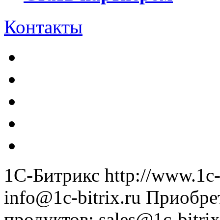
Контакты
1С-Битрикс
http://www.1c-
info@1c-bitrix.ru
Приобре
продуктов
:
sales@1c-bitrix