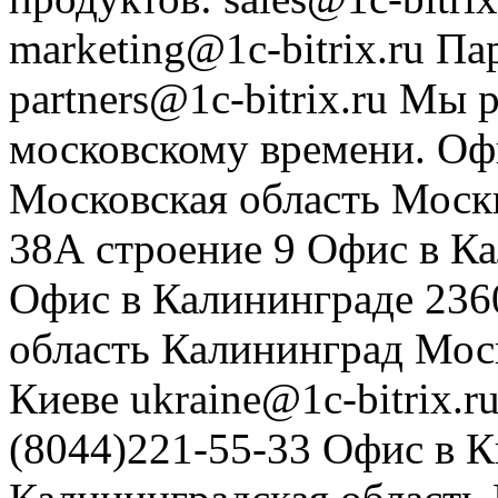
marketing@1c-bitrix.ru
Па
partners@1c-bitrix.ru
Мы р
московскому времени.
Оф
Московская область
Моск
38А строение 9
Офис в К
Офис в Калининграде
236
область
Калининград
Мос
Киеве
ukraine@1c-bitrix.r
(8044)221-55-33
Офис в К