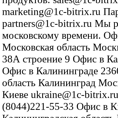
marketing@1c-bitrix.ru
Па
partners@1c-bitrix.ru
Мы р
московскому времени.
Оф
Московская область
Моск
38А строение 9
Офис в К
Офис в Калининграде
236
область
Калининград
Мос
Киеве
ukraine@1c-bitrix.r
(8044)221-55-33
Офис в К