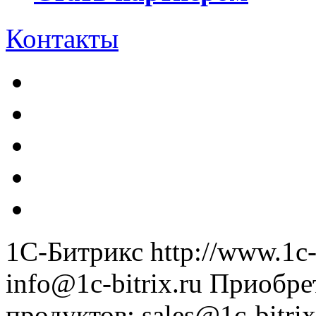
Контакты
1С-Битрикс
http://www.1c-
info@1c-bitrix.ru
Приобре
продуктов
:
sales@1c-bitrix