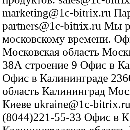
marketing@1c-bitrix.ru
Па
partners@1c-bitrix.ru
Мы р
московскому времени.
Оф
Московская область
Моск
38А строение 9
Офис в К
Офис в Калининграде
236
область
Калининград
Мос
Киеве
ukraine@1c-bitrix.r
(8044)221-55-33
Офис в К