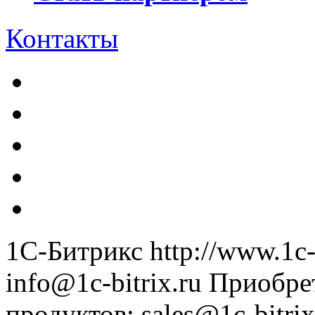
Контакты
1С-Битрикс
http://www.1c-
info@1c-bitrix.ru
Приобре
продуктов
:
sales@1c-bitrix