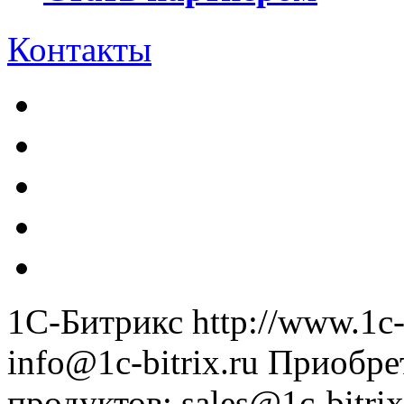
Контакты
1С-Битрикс
http://www.1c-
info@1c-bitrix.ru
Приобре
продуктов
:
sales@1c-bitrix