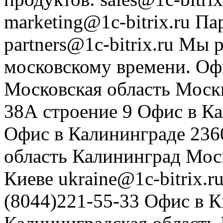
marketing@1c-bitrix.ru
Па
partners@1c-bitrix.ru
Мы р
московскому времени.
Оф
Московская область
Моск
38А строение 9
Офис в К
Офис в Калининграде
236
область
Калининград
Мос
Киеве
ukraine@1c-bitrix.r
(8044)221-55-33
Офис в К