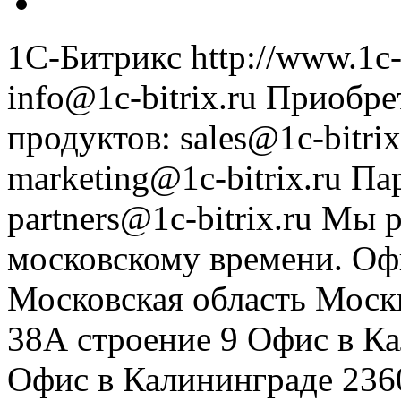
1С-Битрикс
http://www.1c-
info@1c-bitrix.ru
Приобре
продуктов
:
sales@1c-bitrix
marketing@1c-bitrix.ru
Па
partners@1c-bitrix.ru
Мы р
московскому времени.
Оф
Московская область
Моск
38А строение 9
Офис в К
Офис в Калининграде
236