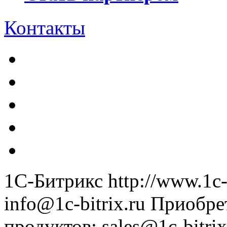
Контакты
1С-Битрикс
http://www.1c-
info@1c-bitrix.ru
Приобре
продуктов
:
sales@1c-bitrix