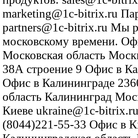
marketing@1c-bitrix.ru
Па
partners@1c-bitrix.ru
Мы р
московскому времени.
Оф
Московская область
Моск
38А строение 9
Офис в К
Офис в Калининграде
236
область
Калининград
Мос
Киеве
ukraine@1c-bitrix.r
(8044)221-55-33
Офис в К