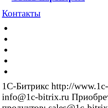
Контакты
1С-Битрикс
http://www.1c-
info@1c-bitrix.ru
Приобре
продуктов
:
sales@1c-bitrix