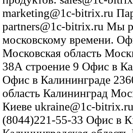
marketing@1c-bitrix.ru
Па
partners@1c-bitrix.ru
Мы р
московскому времени.
Оф
Московская область
Моск
38А строение 9
Офис в К
Офис в Калининграде
236
область
Калининград
Мос
Киеве
ukraine@1c-bitrix.r
(8044)221-55-33
Офис в К