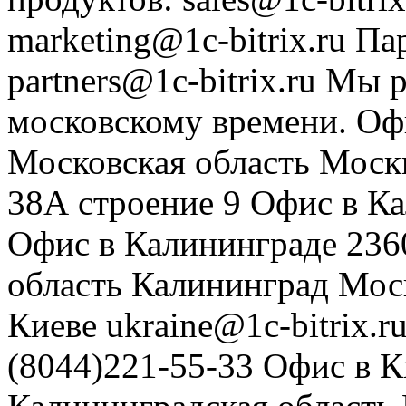
marketing@1c-bitrix.ru
Па
partners@1c-bitrix.ru
Мы р
московскому времени.
Оф
Московская область
Моск
38А строение 9
Офис в К
Офис в Калининграде
236
область
Калининград
Мос
Киеве
ukraine@1c-bitrix.r
(8044)221-55-33
Офис в К