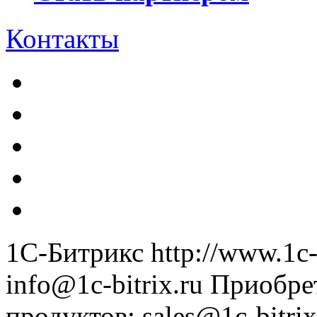
Контакты
1С-Битрикс
http://www.1c-
info@1c-bitrix.ru
Приобре
продуктов
:
sales@1c-bitrix