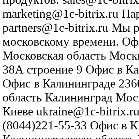
marketing@1c-bitrix.ru
Па
partners@1c-bitrix.ru
Мы р
московскому времени.
Оф
Московская область
Моск
38А строение 9
Офис в К
Офис в Калининграде
236
область
Калининград
Мос
Киеве
ukraine@1c-bitrix.r
(8044)221-55-33
Офис в К