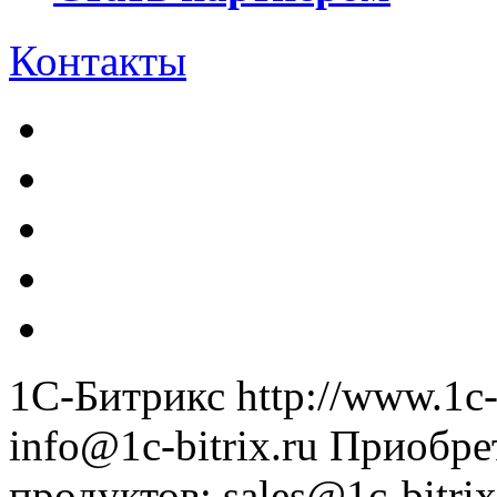
Контакты
1С-Битрикс
http://www.1c-
info@1c-bitrix.ru
Приобре
продуктов
:
sales@1c-bitrix