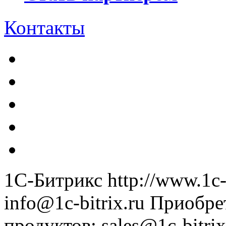
Контакты
1С-Битрикс
http://www.1c-
info@1c-bitrix.ru
Приобре
продуктов
:
sales@1c-bitrix