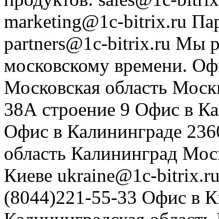
marketing@1c-bitrix.ru
Па
partners@1c-bitrix.ru
Мы р
московскому времени.
Оф
Московская область
Моск
38А строение 9
Офис в К
Офис в Калининграде
236
область
Калининград
Мос
Киеве
ukraine@1c-bitrix.r
(8044)221-55-33
Офис в К