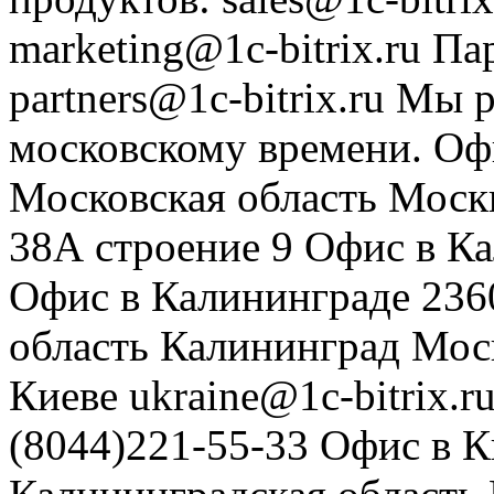
marketing@1c-bitrix.ru
Па
partners@1c-bitrix.ru
Мы р
московскому времени.
Оф
Московская область
Моск
38А строение 9
Офис в К
Офис в Калининграде
236
область
Калининград
Мос
Киеве
ukraine@1c-bitrix.r
(8044)221-55-33
Офис в К