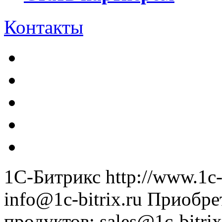
Контакты
1С-Битрикс
http://www.1c-
info@1c-bitrix.ru
Приобре
продуктов
:
sales@1c-bitrix