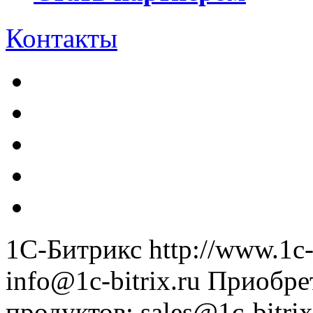
Контакты
1С-Битрикс
http://www.1c-
info@1c-bitrix.ru
Приобре
продуктов
:
sales@1c-bitrix