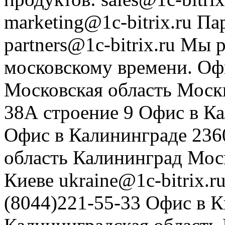
marketing@1c-bitrix.ru
Па
partners@1c-bitrix.ru
Мы р
московскому времени.
Оф
Московская область
Моск
38А строение 9
Офис в К
Офис в Калининграде
236
область
Калининград
Мос
Киеве
ukraine@1c-bitrix.r
(8044)221-55-33
Офис в К