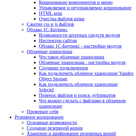
Кеширование компонентов и меню
Управляемое и неуправляемое кеширование
HTML кеш
Очистка файлов кеша
Сжатие css и js файлов
Облако 1С-Битрикс
Возможности штатных средств модуля
Инспектор сайтов
Облако 1С-Битрикс - настройки модуля
Облачные хранилища
Что такое облачные хранилища
Облачные хранилища - настройка модуля
Создание подключения
Как подключить облачное хранилище Yandex
Object Storage
Как подключить облачное хранилище
Selectel
Перенос файлов и поиск дубликатов
Что можно сделать с файлами в облачном
хранилище
Проверьте себя
Резервное копирование
Основные возможности
Создание резервной копии
Хранение и шифрование резервных копий