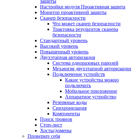
защиты
Настройки модуля Проактивная защита
Монитор проактивной защиты
Сканер безопасности
Что может сканер безопасности
Трактовка результатов сканера
безопасности
Стандартный уровень
Высокий уровень
Повышенный уровень
Двухэтапная авторизация
Система одноразовых паролей
Механизм двухэтапной авторизации
Подключение устройств
Какие устройства можно
подключить
Мобильное приложение
Аппаратное устройство
Резервные коды
Синхронизация
Компоненты
Поиск троянов
Стоп-лист
Хосты/домены
Проверьте себя