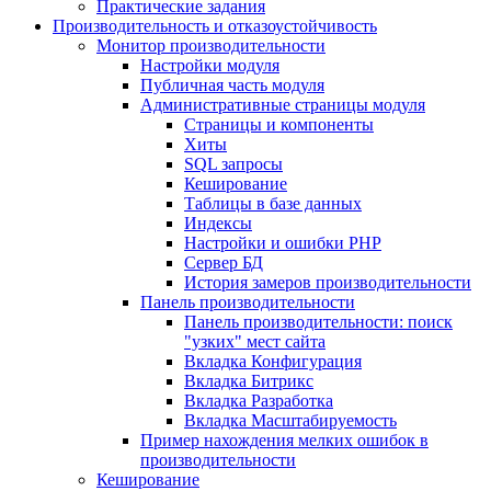
Практические задания
Производительность и отказоустойчивость
Монитор производительности
Настройки модуля
Публичная часть модуля
Административные страницы модуля
Страницы и компоненты
Хиты
SQL запросы
Кеширование
Таблицы в базе данных
Индексы
Настройки и ошибки PHP
Сервер БД
История замеров производительности
Панель производительности
Панель производительности: поиск
"узких" мест сайта
Вкладка Конфигурация
Вкладка Битрикс
Вкладка Разработка
Вкладка Масштабируемость
Пример нахождения мелких ошибок в
производительности
Кеширование