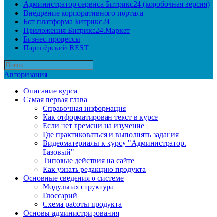
Администратор сервиса Битрикс24 (коробочная версия)
Внедрение корпоративного портала
Бот платформа Битрикс24
Приложения Битрикс24.Маркет
Бизнес-процессы
Партнёрский REST
Авторизация
Описание курса
Самая первая глава
Справочная информация
Как отформатирован текст в курсе
Если нет времени на изучение
Где практиковаться и выполнять задания
Видеоматериалы к курсу "Администратор.
Базовый"
Типовые действия на сайте
Как узнать редакцию продукта
Основные сведения о системе
Модульная структура
Глоссарий
Схема работы продукта
Основы администрирования