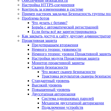
Обеспечение безопасности
Настройка HTTPS-соединения
Контроль за изменениями в системе
Пример настроек закладки Безопасность группы по
Проблема ботов
Что делать с ботами?
Борьба с автоматической регистрацией
Если боты всё же зарегистрировались
Как закрыть доступ к сайту другому администратор
Проактивная защита
Предотвращаем вторжения
Немного теории: уязвимости
Немного теории: уровни Проактивной защит
Настройки модуля Проактивная защита
Монитор проактивной защиты
Сканер безопасности
Что может сканер безопасности
Трактовка результатов сканера безопасн
Стандартный уровень
Высокий уровень
Повышенный уровень
Двухэтапная авторизация
Система одноразовых паролей
Механизм двухэтапной авторизации
Подключение устройств