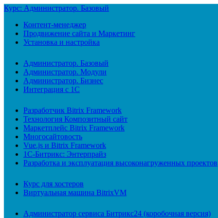
Курс: Администратор. Базовый
Контент-менеджер
Продвижение сайта и Маркетинг
Установка и настройка
Администратор. Базовый
Администратор. Модули
Администратор. Бизнес
Интеграция с 1С
Разработчик Bitrix Framework
Технология Композитный сайт
Маркетплейс Bitrix Framework
Многосайтовость
Vue.js и Bitrix Framework
1С-Битрикс: Энтерпрайз
Разработка и эксплуатация высоконагруженных проектов
Курс для хостеров
Виртуальная машина BitrixVM
Администратор сервиса Битрикс24 (коробочная версия)