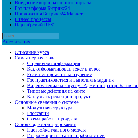
Внедрение корпоративного портала
Бот платформа Битрикс24
Приложения Битрикс24.Маркет
Бизнес-процессы
Партнёрский REST
Авторизация
Описание курса
Самая первая глава
Справочная информация
Как отформатирован текст в курсе
Если нет времени на изучение
Где практиковаться и выполнять задания
Видеоматериалы к курсу "Администратор. Базовый
Типовые действия на сайте
Как узнать редакцию продукта
Основные сведения о системе
Модульная структура
Глоссарий
Схема работы продукта
Основы администрирования
Настройка главного модуля
Информация на сайте и работа с ней