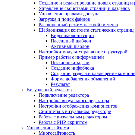
Создание и редактирование новых страниц и 
Управление свойствами страниц и разделов
Управление правами доступа
Загрузка и поиск файлов
Расширенный режим настройки меню
Шаблонизация контента статических страниц
Виды шаблонизации
Пассивный шаблон
Активный шаблон
Настройки модуля Управление структурой
Пример работы с информацией
Постановка задачи
Создание инфоблока
Создание раздела и размещение компон
Форма добавления объявлений
Результат
Визуальный редактор
Подключение редактора
Настройка визуального редактора
Настройки отображения компонентов
Сниппеты в визуальном редакторе
Работа с визуальным редактором
Работа с PHP-скриптом
Управление сайтами
Многосайтовость