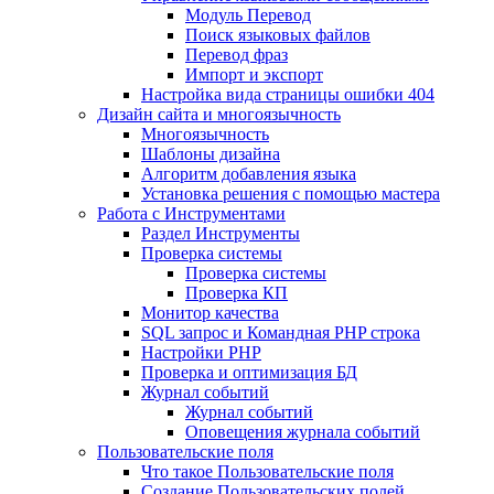
Mодуль Перевод
Поиск языковых файлов
Перевод фраз
Импорт и экспорт
Настройка вида страницы ошибки 404
Дизайн сайта и многоязычность
Многоязычность
Шаблоны дизайна
Алгоритм добавления языка
Установка решения с помощью мастера
Работа с Инструментами
Раздел Инструменты
Проверка системы
Проверка системы
Проверка КП
Монитор качества
SQL запрос и Командная PHP строка
Настройки PHP
Проверка и оптимизация БД
Журнал событий
Журнал событий
Оповещения журнала событий
Пользовательские поля
Что такое Пользовательские поля
Создание Пользовательских полей