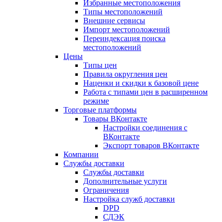
Избранные местоположения
Типы местоположений
Внешние сервисы
Импорт местоположений
Переиндексация поиска
местоположений
Цены
Типы цен
Правила округления цен
Наценки и скидки к базовой цене
Работа с типами цен в расширенном
режиме
Торговые платформы
Товары ВКонтакте
Настройки соединения с
ВКонтакте
Экспорт товаров ВКонтакте
Компании
Службы доставки
Службы доставки
Дополнительные услуги
Ограничения
Настройка служб доставки
DPD
СДЭК