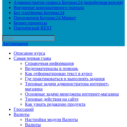
Администратор сервиса Битрикс24 (коробочная версия)
Внедрение корпоративного портала
Бот платформа Битрикс24
Приложения Битрикс24.Маркет
Бизнес-процессы
Партнёрский REST
Авторизация
Описание курса
Самая первая глава
Справочная информация
Видеоматериалы в помощь
Как отформатирован текст в курсе
Где практиковаться и выполнять задания
Типовые задачи администратора интернет-
магазина
Основные задачи менеджера интернет-магазина
Типовые действия на сайте
Как узнать редакцию продукта
Глоссарий
Валюты
Настройки модуля Валюты
Валюты