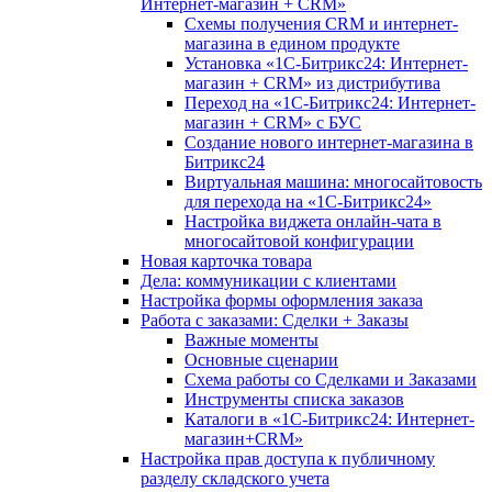
Интернет-магазин + CRM»
Схемы получения CRM и интернет-
магазина в едином продукте
Установка «1С-Битрикс24: Интернет-
магазин + CRM» из дистрибутива
Переход на «1С-Битрикс24: Интернет-
магазин + CRM» с БУС
Создание нового интернет-магазина в
Битрикс24
Виртуальная машина: многосайтовость
для перехода на «1С-Битрикс24»
Настройка виджета онлайн-чата в
многосайтовой конфигурации
Новая карточка товара
Дела: коммуникации с клиентами
Настройка формы оформления заказа
Работа с заказами: Сделки + Заказы
Важные моменты
Основные сценарии
Схема работы со Сделками и Заказами
Инструменты списка заказов
Каталоги в «1С-Битрикс24: Интернет-
магазин+CRM»
Настройка прав доступа к публичному
разделу складского учета