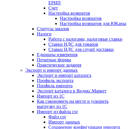
ЕРИП
Счет
Настройка возвратов
Настройка возвратов
Настройка возвратов для ЮKassa
Статусы заказов
Налоги
Работа с налогами, налоговые ставки
Ставки НДС для товаров
Ставки НДС для служб доставки
Единицы измерения
Печатные формы
Практические задания
Экспорт и импорт данных
Экспорт и импорт каталога
Профиль экспорта
Профиль импорта
Экспорт каталога в Яндекс.Маркет
Импорт из 1С
Как сэкономить на месте и ускорить
выгрузку из 1С
Импорт из файла csv
Файл csv
Импорт данных
Сохранение конфигурации импорта