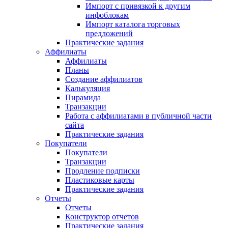
Импорт с привязкой к другим
инфоблокам
Импорт каталога торговых
предложений
Практические задания
Аффилиаты
Аффилиаты
Планы
Создание аффилиатов
Калькуляция
Пирамида
Транзакции
Работа с аффилиатами в публичной части
сайта
Практические задания
Покупатели
Покупатели
Транзакции
Продление подписки
Пластиковые карты
Практические задания
Отчеты
Отчеты
Конструктор отчетов
Практические задания