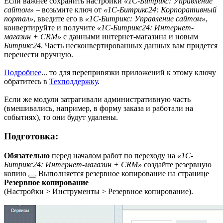
Если важнее сохранить настройки
«1С-Битрикс: Управление
сайтом»
– возьмите ключ от
«1С-Битрикс24: Корпоративный
портал»
, введите его в
«1С-Битрикс: Управление сайтом»
,
конвертируйте и получите
«1С-Битрикс24: Интернет-
магазин + CRM»
с данными интернет-магазина и новым
Битрикс24
. Часть несконвертированных данных вам придется
перенести вручную.
Подробнее
...
то для перепривязки приложений к этому ключу
обратитесь в
Техподдержку
.
Если же модули затрагивали административную часть
(вмешивались, например, в форму заказа и работали на
событиях), то они будут удалены.
Подготовка:
Обязательно
перед началом работ по переходу на
«1С-
Битрикс24: Интернет-магазин + CRM»
создайте резервную
копию
Выполняется резервное копирование на странице
Резервное копирование
(
Настройки > Инструменты > Резервное копирование
).