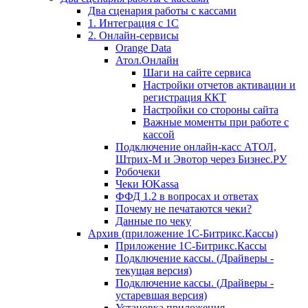
Два сценария работы с кассами
1. Интеграция с 1С
2. Онлайн-сервисы
Orange Data
Атол.Онлайн
Шаги на сайте сервиса
Настройки отчетов активации и
регистрация ККТ
Настройки со стороны сайта
Важные моменты при работе с
кассой
Подключение онлайн-касс АТОЛ,
Штрих-М и Эвотор через Бизнес.РУ
Робочеки
Чеки ЮKassa
ФФД 1.2 в вопросах и ответах
Почему не печатаются чеки?
Данные по чеку
Архив (приложение 1С-Битрикс.Кассы)
Приложение 1С-Битрикс.Кассы
Подключение кассы. (Драйверы -
текущая версия)
Подключение кассы. (Драйверы -
устаревшая версия)
Установка приложения