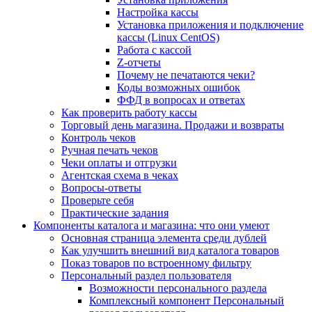
Настройка кассы
Установка приложения и подключение
кассы (Linux CentOS)
Работа с кассой
Z-отчеты
Почему не печатаются чеки?
Коды возможных ошибок
ФФД в вопросах и ответах
Как проверить работу кассы
Торговый день магазина. Продажи и возвраты
Контроль чеков
Ручная печать чеков
Чеки оплаты и отгрузки
Агентская схема в чеках
Вопросы-ответы
Проверьте себя
Практические задания
Компоненты каталога и магазина: что они умеют
Основная страница элемента среди дублей
Как улучшить внешний вид каталога товаров
Показ товаров по встроенному фильтру
Персональный раздел пользователя
Возможности персонального раздела
Комплексный компонент Персональный