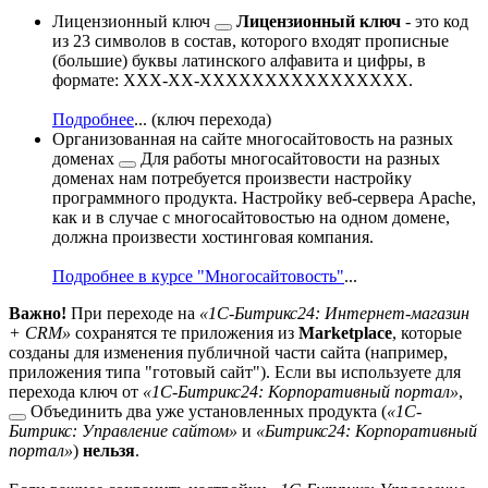
Лицензионный ключ
Лицензионный ключ
- это код
из 23 символов в состав, которого входят прописные
(большие) буквы латинского алфавита и цифры, в
формате: XXX-XX-XXXXXXXXXXXXXXXX.
Подробнее
...
(ключ перехода)
Организованная на сайте
многосайтовость на разных
доменах
Для работы многосайтовости на разных
доменах нам потребуется произвести настройку
программного продукта. Настройку веб-сервера Apache,
как и в случае с многосайтовостью на одном домене,
должна произвести хостинговая компания.
Подробнее в курсе "Многосайтовость"
...
Важно!
При переходе на
«1С-Битрикс24: Интернет-магазин
+ CRM»
сохранятся те приложения из
Marketplace
, которые
созданы для изменения публичной части сайта (например,
приложения типа "готовый сайт"). Если вы используете для
перехода
ключ от
«1С-Битрикс24: Корпоративный портал»
,
Объединить два уже установленных продукта (
«1С-
Битрикс: Управление сайтом»
и
«Битрикс24: Корпоративный
портал»
)
нельзя
.