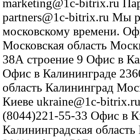
marketing@1c-bitrix.ru
Па
partners@1c-bitrix.ru
Мы р
московскому времени.
Оф
Московская область
Моск
38А строение 9
Офис в К
Офис в Калининграде
236
область
Калининград
Мос
Киеве
ukraine@1c-bitrix.r
(8044)221-55-33
Офис в К
Калининградская область