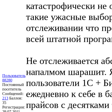
катастрофически не 
такие ужасные выбор
отслеживании что про
всей штатной прогр
Не отслеживается аб
напалмом шарашит. 
Пользователь
пользователи 1С + Б
88280
Постоянный
посетитель
ежедневно к себе в б
Сообщений:
213
Баллов:
прайсов с десятками
35
Регистрация:
29.07.2011