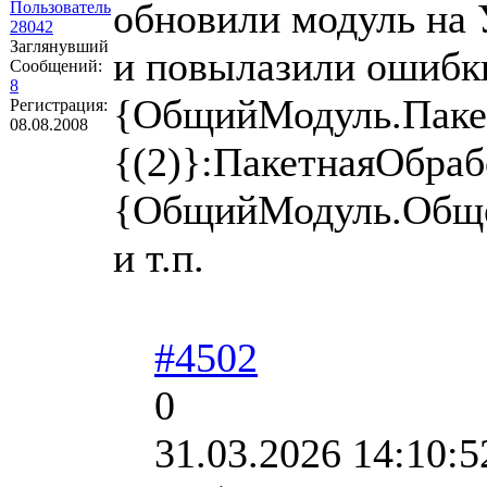
обновили модуль на 
Пользователь
28042
Заглянувший
и повылазили ошибк
Сообщений:
8
{ОбщийМодуль.Пакет
Регистрация:
08.08.2008
{(2)}:ПакетнаяОбра
{ОбщийМодуль.Общег
и т.п.
#4502
0
31.03.2026 14:10:5