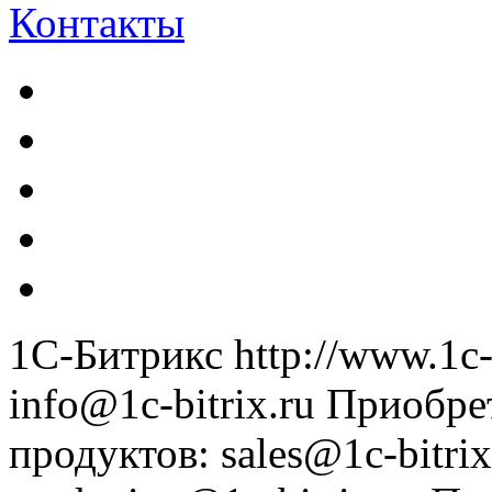
Контакты
1С-Битрикс
http://www.1c-
info@1c-bitrix.ru
Приобре
продуктов
:
sales@1c-bitrix