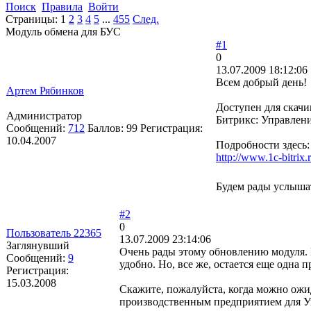
Поиск
Правила
Войти
Страницы:
1
2
3
4
5
...
455
След.
Модуль обмена для БУС
#1
0
13.07.2009 18:12:06
Всем добрый день!
Артем Рябинков
Доступен для скачи
Администратор
Битрикс: Управлени
Сообщений:
712
Баллов:
99
Регистрация:
10.04.2007
Подробности здесь:
http://www.1c-bitrix.
Будем рады услыша
#2
0
Пользователь 22365
13.07.2009 23:14:06
Заглянувший
Очень рады этому обновлению модуля. Е
Сообщений:
9
удобно. Но, все же, остается еще одна 
Регистрация:
15.03.2008
Скажите, пожалуйста, когда можно ожи
производственным предприятием для 