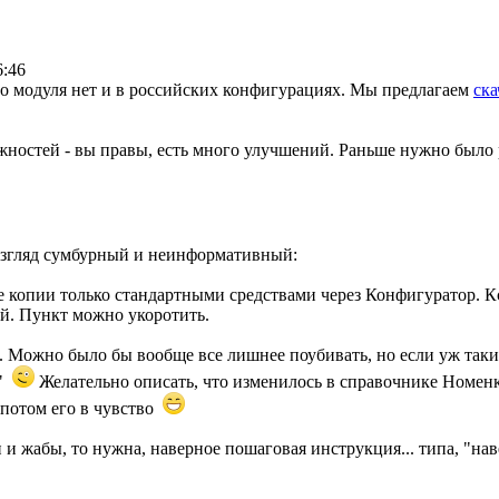
6:46
го модуля нет и в российских конфигурациях. Мы предлагаем
ска
жностей - вы правы, есть много улучшений. Раньше нужно было 
 взгляд сумбурный и неинформативный:
е копии только стандартными средствами через Конфигуратор. Кс
ий. Пункт можно укоротить.
 Можно было бы вообще все лишнее поубивать, но если уж таки
ы"
Желательно описать, что изменилось в справочнике Номенкл
потом его в чувство
п и жабы, то нужна, наверное пошаговая инструкция... типа, "на