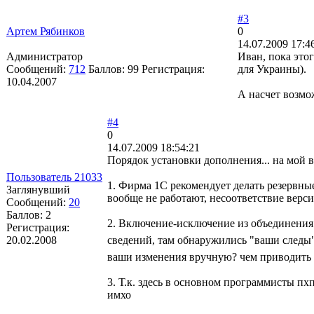
#3
Артем Рябинков
0
14.07.2009 17:4
Администратор
Иван, пока это
Сообщений:
712
Баллов:
99
Регистрация:
для Украины).
10.04.2007
А насчет возмо
#4
0
14.07.2009 18:54:21
Порядок установки дополнения... на мой
Пользователь 21033
1. Фирма 1С рекомендует делать резервны
Заглянувший
вообще не работают, несоответствие верс
Сообщений:
20
Баллов:
2
2. Включение-исключение из объединения.
Регистрация:
20.02.2008
сведений, там обнаружились "ваши след
ваши изменения вручную? чем приводить 
3. Т.к. здесь в основном программисты пх
имхо