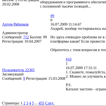
оборудования и программного обеспечен
20.02.2008
с половиной тысячи позиций...
#9
0
Артем Рябинков
16.07.2009 11:14:47
Андрей, вообще тестировалось на
Администратор
Сообщений:
712
Баллов:
99
Но здесь очевидно проблема не в 
Регистрация:
10.04.2007
платформы какая? Если провести 
Обратитесь с этим вопросом в те
#10
1
16.07.2009 17:31:11
Пользователь 22365
1. Скажите, пожалуйста,
Заглянувший
2. Можно ли улучшить к
Сообщений:
9
Регистрация:
15.03.2008
P.S.
Каталог настоен - огран
Страницы:
1
2
3
4
5
...
455
След.