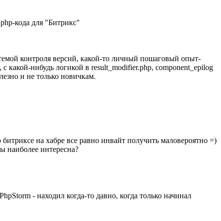
php-кода для "Битрикс"
истемой контроля версий, какой-то личный пошаговый опыт-
 какой-нибудь логикой в result_modifier.php, component_epilog
олезно и не только новичкам.
 о битриксе на хабре все равно инвайт получить маловероятно =)
бы наиболее интересна?
PhpStorm - находил когда-то давно, когда только начинал