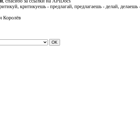
ин
, спасибо за ссылки на APIDocs
ритикуй, критикуешь - предлагай, предлагаешь - делай, делаешь -
ч Королёв