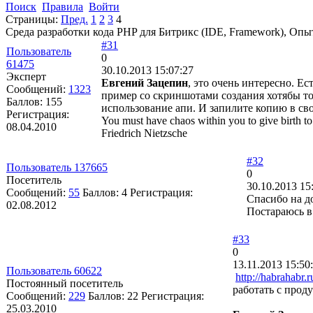
Поиск
Правила
Войти
Страницы:
Пред.
1
2
3
4
Среда разработки кода PHP для Битрикс (IDE, Framework), Опы
#31
Пользователь
0
61475
30.10.2013 15:07:27
Эксперт
Евгений Зацепин
, это очень интересно. Е
Сообщений:
1323
пример со скриншотами создания хотябы того
Баллов:
155
использование апи. И запилите копию в свой
Регистрация:
You must have chaos within you to give birth to 
08.04.2010
Friedrich Nietzsche
#32
Пользователь 137665
0
Посетитель
30.10.2013 15
Сообщений:
55
Баллов:
4
Регистрация:
Спасибо на до
02.08.2012
Постараюсь в
#33
0
13.11.2013 15:50
Пользователь 60622
http://habrahabr.
Постоянный посетитель
работать с проду
Сообщений:
229
Баллов:
22
Регистрация:
25.03.2010