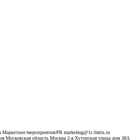
u
Маркетинг/мероприятия/PR
marketing@1c-bitrix.ru
ия
Московская область
Москва
2-я Хуторская улица дом 38А