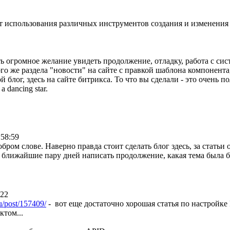
т использования различных инструментов создания и изменения 
сть огромное желание увидеть продолжение, отладку, работа с с
 же раздела "новости" на сайте с правкой шаблона компонента, с
 блог, здесь на сайте битрикса. То что вы сделали - это очень п
a dancing star.
:58:59
бром слове. Наверно правда стоит сделать блог здесь, за статьи
 ближайшие пару дней написать продолжение, какая тема была 
:22
ru/post/157409/
- вот еще достаточно хорошая статья по настройке 
ктом...