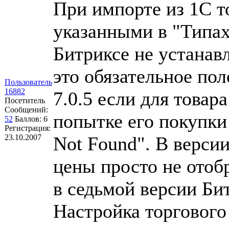
При импорте из 1С т
указанными в "Типах 
Битриксе не устанавл
это обязательное пол
Пользователь
16882
7.0.5 если для товар
Посетитель
Сообщений:
попытке его покупки
52
Баллов:
6
Регистрация:
23.10.2007
Not Found". В версии
цены просто не ото
в седьмой версии Би
Настройка торгового