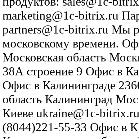
продуктов
:
sales@1c-bitrix
marketing@1c-bitrix.ru
Па
partners@1c-bitrix.ru
Мы р
московскому времени.
Оф
Московская область
Моск
38А строение 9
Офис в К
Офис в Калининграде
236
область
Калининград
Мос
Киеве
ukraine@1c-bitrix.r
(8044)221-55-33
Офис в К