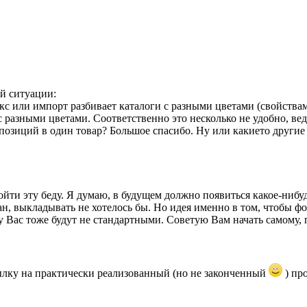
ой ситуации:
рикс или импорт разбивает каталоги с разными цветами (свойств
 разными цветами. Соответственно это несколько не удобно, вед
позиций в один товар? Большое спасибо. Ну или какието другие 
ти эту беду. Я думаю, в будущем должно появиться какое-нибудь
, выкладывать не хотелось бы. Но идея именно в том, чтобы ф
 у Вас тоже будут не стандартными. Советую Вам начать самому,
ылку на практически реализованный (но не законченный
) пр