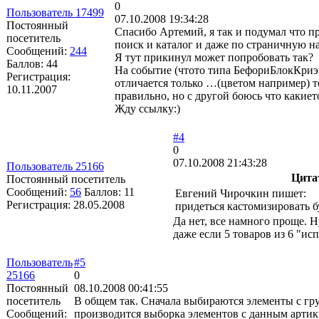
0
Пользователь 17499
07.10.2008 19:34:28
Постоянный
Спасибо Артемий, я так и подумал что п
посетитель
поиск и каталог и даже по страничную н
Сообщений:
244
Я тут прикинул может попробовать так?
Баллов:
44
На событие (чтото типа БефориБлокКриэй
Регистрация:
отличается только …(цветом например) т
10.11.2007
правильно, но с другой боюсь что какие
Жду ссылку:)
#4
0
07.10.2008 21:43:28
Пользователь 25166
Цита
Постоянный посетитель
Сообщений:
56
Баллов:
11
Евгений Чирочкин пишет:
Регистрация:
28.05.2008
придеться кастомизировать 
Да нет, все намного проще. Н
даже если 5 товаров из 6 "ис
Пользователь
#5
25166
0
Постоянный
08.10.2008 00:41:55
посетитель
В общем так. Сначала выбираются элементы с гр
Сообщений:
производится выборка элементов с данным артику