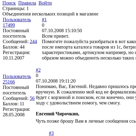
Поиск
Правила
Войти
Страницы:
1
Объединения нескольких позиций в магазине
Пользователь
#1
17499
0
Постоянный
07.10.2008 15:10:50
посетитель
Всем привет.
Сообщений:
244
Помогите пожалуйста разобраться в вот как
Баллов:
44
после импорта каталога товаров из 1с, бит
Регистрация:
характеристиками, артикулом например, но с
10.11.2007
образом можно объединить несколько таких 
#2
0
Пользователь
07.10.2008 19:11:20
25166
Понимаю, Вас, Евгений. Недавно пришлось прой
Постоянный
вручную. К сожалению мой код не формализован
посетитель
будет с корзиной и поиском, если конечно, они
Сообщений:
56
ходу с удовольствием помогу, чем смогу.
Баллов:
11
Регистрация:
Евгений Чирочкин,
28.05.2008
Чуть позже брошу Вам в личные сообщения сс
#3