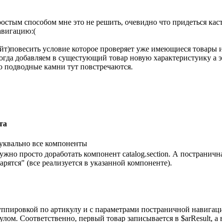
ростым способом мне это не решить, очевидно что придеться кас
авигацию:(
т)повесить условие которое проверяет уже имеющиеся товары и е
огда добавляем в сущестующий товар новую характеристуику а эт
то подводные камни тут повстречаются.
та
буквально все компоненты
ужно просто доработать компонент catalog.section. А постраничн
парятся" (все реализуется в указанной компоненте).
уппировкой по артикулу и с параметрами постраничной навигаци
лом. Соответственно, первый товар записывается в $arResult, 