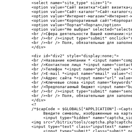
<select name="site_type" size="1">

<option value="Сайт визитка">Сайт визитка</
<option value="Сайт-каталог">Сайт-каталог</
<option value="Интернет-магазин">Интернет-м
<option value="Корпоративный сайт">Корпорат
<option value="Портал">Портал</option>

<option value="Не выбран" selected="selecte
<br />Сфера деятельности Вашей компании:<i
<br /><br /><input type="submit" onclick="r
<br /><br /> Поля, обязательные для заполне
</div>

<div id="div2" style="display:none;">

<br />Название компании * <input name="comp
<br />Контактное лицо *<input name="contact
<br />Телефон *<input name="phone" value="<
<br />E-mail *<input name="email" value="<?
<br />Адрес сайта *<input name="url" value=
<br />Ключевые слова <input name="keywords"
<br />Предполагаемый бюджет <input name="bu
<br /><br /><input type="submit" name="send
<br /><br /> Поля, обязательные для заполне
</div>

<?

/*$capCode = $GLOBALS["APPLICATION"]->Captc
     Введите символы, изображенные на карти
     <input type="hidden" name="captcha_sid
<img src="/bitrix/tools/captcha.php?captch
<input type="text" class="inputtext" name="
     <input type="submit" class="submit" na