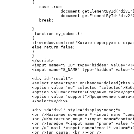
{

   case true:

            document.getElementById('div1')
            document.getElementById('div2')
   break;

}

 function my_submit()

{

if(window.confirm("Хотите перегрузить стран
else return false;

}

}

</script>

<input name="S_ID" type="hidden" value="<?=
<input name="S_NAME" type="hidden" value="<
<div id="result">

<select name="type" onChange="doload(this.v
<option value="no" selected="selected">Выбе
<option value="create">Создание сайта</opti
<option value="support">Продвижение сайта</
</select></div>

<div id="div1" style="display:none;">

<br />Название компании * <input name="comp
<br />Контактное лицо *<input name="contact
<br />Телефон *<input name="phone" value="<
<br />E-mail *<input name="email" value="<?
<br />Тип сайта: <br /><br />
