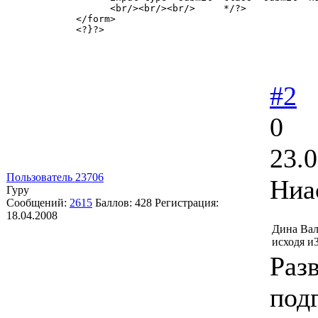
      <br/><br/><br/>     */?>

</form>

<?}?>
#2
0
23.0
Пользователь 23706
Ниа
Гуру
Сообщений:
2615
Баллов:
428
Регистрация:
18.04.2008
Дина Вал
исходя и
Раз
под