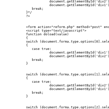
            document.getElementById('div2')
            document.getElementById('div1')
   break;

}*/

?>

<form action="reform.php" method="post" en
<script type="text/javascript">

function doload(value)

{

switch (document.forma.type.options[0].sele
{

   case true:

            document.getElementById('div1')
            document.getElementById('div2')
   break;

}

switch (document.forma.type.options[1].sele
{

   case true:

            document.getElementById('div2')
            document.getElementById('div1')
   break;

}

switch (document.forma.type.options[2].sele