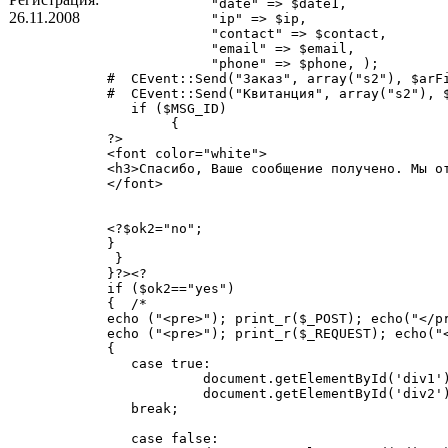
             "date" => $date1,

26.11.2008
             "ip" => $ip,

             "contact" => $contact,

             "email" => $email,

             "phone" => $phone, );

#  CEvent::Send("Заказ", array("s2"), $arFi
#  CEvent::Send("Квитанция", array("s2"), $
   if ($MSG_ID)

        {

?>

<font color="white">

<h3>Спасибо, Ваше сообщение получено. Мы от
</font>

<?$ok2="no";

}

 }

}?><?

if ($ok2=="yes")

{  /*

echo ("<pre>"); print_r($_POST); echo("</pr
echo ("<pre>"); print_r($_REQUEST); echo("<
{

   case true:

            document.getElementById('div1')
            document.getElementById('div2')
   break;

   case false:
