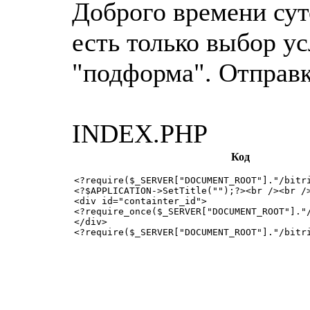
Доброго времени суто
есть только выбор ус
"подформа". Отправк
INDEX.PHP
Код
<?require($_SERVER["DOCUMENT_ROOT"]."/bitri
<?$APPLICATION->SetTitle("");?><br /><br />
<div id="containter_id">

<?require_once($_SERVER["DOCUMENT_ROOT"]."/
</div>
