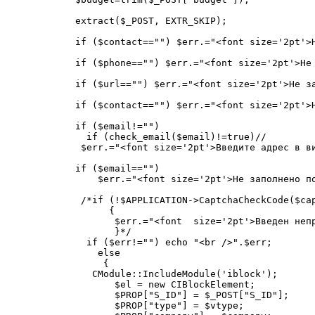
extract($_POST, EXTR_SKIP);

if ($contact=="") $err.="<font size='2pt'>Н
if ($phone=="") $err.="<font size='2pt'>Не 
if ($url=="") $err.="<font size='2pt'>Не за
if ($contact=="") $err.="<font size='2pt'>Н
if ($email!="")

  if (check_email($email)!=true)//

 $err.="<font size='2pt'>Введите адрес в ви
if ($email=="")

    $err.="<font size='2pt'>Не заполнено по
 /*if (!$APPLICATION->CaptchaCheckCode($cap
      {

       $err.="<font  size='2pt'>Введен неп
       }*/

  if ($err!="") echo "<br />".$err;

    else

     {

   CModule::IncludeModule('iblock');

       $el = new CIBlockElement;

       $PROP["S_ID"] = $_POST["S_ID"];

       $PROP["type"] = $vtype;
