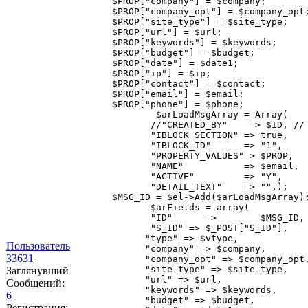
       $PROP["company"] = $company;

       $PROP["company_opt"] = $company_opt;
       $PROP["site_type"] = $site_type;

       $PROP["url"] = $url;

       $PROP["keywords"] = $keywords;

       $PROP["budget"] = $budget;

       $PROP["date"] = $date1;

       $PROP["ip"] = $ip;

       $PROP["contact"] = $contact;

       $PROP["email"] = $email;

       $PROP["phone"] = $phone;

               $arLoadMsgArray = Array(

              //"CREATED_BY"    => $ID, // 
              "IBLOCK_SECTION" => true,    
              "IBLOCK_ID"      => "1",

              "PROPERTY_VALUES"=> $PROP,

              "NAME"           => $email,

              "ACTIVE"         => "Y",     
              "DETAIL_TEXT"    => "",);

       $MSG_ID = $el->Add($arLoadMsgArray);
              $arFields = array(

              "ID"      =>        $MSG_ID,

              "S_ID" => $_POST["S_ID"],

             "type" => $vtype,

Пользователь
             "company" => $company,

33631
             "company_opt" => $company_opt,
             "site_type" => $site_type,

Заглянувший
             "url" => $url,

Сообщений:
             "keywords" => $keywords,

6
             "budget" => $budget,

Регистрация: