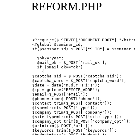
REFORM.PHP
<?require($_SERVER["DOCUMENT_ROOT"]."/bitri
<?global $seminar_id;

if($seminar_id) $_POST["S_ID"] = $seminar_i
  $ok2="yes";

  $mail_ok = $_POST['mail_ok'];

  if ($mail_ok=="ok")

    {

$captcha_sid = $_POST['captcha_sid'];

$captcha_word = $_POST['captcha_word'];

$date = date("m.d.Y H:i:s");

$ip = getenv("REMOTE_ADDR");

$email=$_POST['email'];

$phone=trim($_POST['phone']);

$contact=trim($_POST['contact']);

$type=trim($_POST['type']);

$company=trim($_POST['company']);

$site_type=trim($_POST['site_type']);

$company_opt=trim($_POST['company_opt']);

$url=trim($_POST['url']);

$keywords=trim($_POST['keywords']);

$budget=trim($_POST['budget']);
