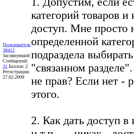
1. Допустим, если е
категорий товаров и
доступ. Мне просто 
определенной катего
Пользователь
38412
подраздела выбирать
Заглянувший
Сообщений:
"связанном разделе". 
31
Баллов:
2
Регистрация:
27.02.2009
не прав? Если нет - 
этого.
2. Как дать доступ в
и т.п. .... никак - до