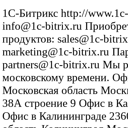
1С-Битрикс
http://www.1c-
info@1c-bitrix.ru
Приобре
продуктов
:
sales@1c-bitrix
marketing@1c-bitrix.ru
Па
partners@1c-bitrix.ru
Мы р
московскому времени.
Оф
Московская область
Моск
38А строение 9
Офис в К
Офис в Калининграде
236