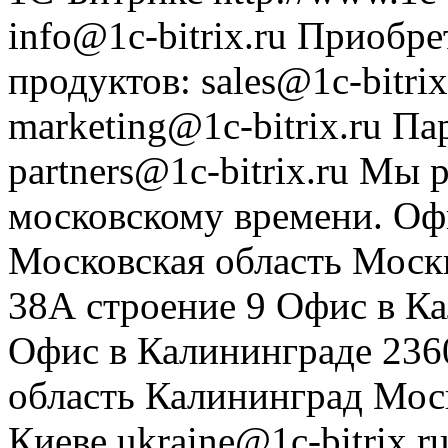
info@1c-bitrix.ru
Приобре
продуктов
:
sales@1c-bitrix
marketing@1c-bitrix.ru
Па
partners@1c-bitrix.ru
Мы р
московскому времени.
Оф
Московская область
Моск
38А строение 9
Офис в К
Офис в Калининграде
236
область
Калининград
Мос
Киеве
ukraine@1c-bitrix.r